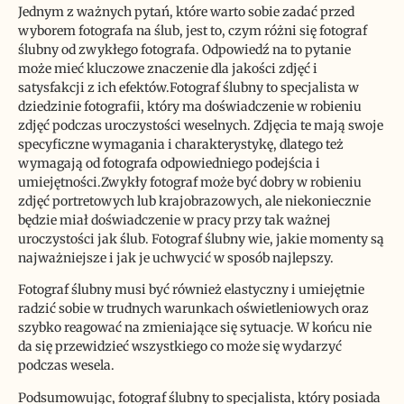
Jednym z ważnych pytań, które warto sobie zadać przed
wyborem fotografa na ślub, jest to, czym różni się fotograf
ślubny od zwykłego fotografa. Odpowiedź na to pytanie
może mieć kluczowe znaczenie dla jakości zdjęć i
satysfakcji z ich efektów.Fotograf ślubny to specjalista w
dziedzinie fotografii, który ma doświadczenie w robieniu
zdjęć podczas uroczystości weselnych. Zdjęcia te mają swoje
specyficzne wymagania i charakterystykę, dlatego też
wymagają od fotografa odpowiedniego podejścia i
umiejętności.Zwykły fotograf może być dobry w robieniu
zdjęć portretowych lub krajobrazowych, ale niekoniecznie
będzie miał doświadczenie w pracy przy tak ważnej
uroczystości jak ślub. Fotograf ślubny wie, jakie momenty są
najważniejsze i jak je uchwycić w sposób najlepszy.
Fotograf ślubny musi być również elastyczny i umiejętnie
radzić sobie w trudnych warunkach oświetleniowych oraz
szybko reagować na zmieniające się sytuacje. W końcu nie
da się przewidzieć wszystkiego co może się wydarzyć
podczas wesela.
Podsumowując, fotograf ślubny to specjalista, który posiada