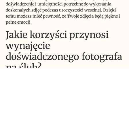
doświadczenie i umiejętności potrzebne do wykonania
doskonałych zdjęć podczas uroczystości weselnej. Dzięki
temu możesz mieć pewność, że Twoje zdjęcia będą piękne i
pełne emocji.
Jakie korzyści przynosi
wynajęcie
doświadczonego fotografa
na ślub?
Jeśli planujesz swój ślub, na pewno zastanawiasz się, czy
warto zainwestować w doświadczonego fotografa.
Odpowiedź brzmi: tak! Wynajęcie specjalisty od fotografii
ślubnej przynosi wiele korzyści.Pierwszą z nich jest
oczywiście jakość zdjęć. Doświadczony fotograf ślubny
posiada odpowiednie umiejętności i sprzęt, aby uwiecznić
najważniejsze momenty Twojego dnia w sposób