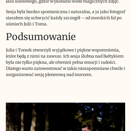
lasu sosnowego, gdzie wykonano wiele magicznych zdjęć.
Sesja była bardzo spontaniczna i naturalna, a ja jako fotograf
starałem się uchwycić każdy szczegół – od morskich fal po
uśmiech Julii i Toma.
Podsumowanie
Julia i Tomek stworzyli wyjątkowe i piękne wspomnienia,
które będą z nimi na zawsze. Ich sesja ślubna nad Bałtykiem
była nie tylko piękna, ale również pełna emocji i radości.
Dlatego warto zainwestować w takie niezapomniane chwile i
zorganizować sesję plenerową nad morzem.