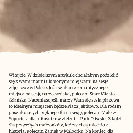
Witajcie! W dzisiejszym artykule chciałabym podzielić
się z Wami moimi ulubionymi miejscami na sesje
zdjęciowe w Polsce. Jeśli szukacie romantycznego
miejsca na sesję narzeczeńską, polecam Stare Miasto
Gdańska. Natomiast jeśli marzy Wam się sesja plażowa,
to idealnym miejscem będzie Plaża Jelitkowo. Dla rodzin
poszukujących pięknego tła na sesję, polecam Molo w
Sopocie, a dla miłośników zieleni – Park Oliwski. Z kolei
dla przyszłych małżonków, którzy chcą mieć tło z
historią, polecam Zamek w Malborku. Na koniec, dla