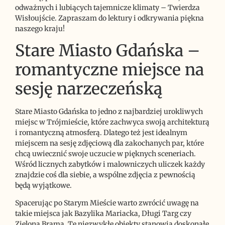
odważnych i lubiących tajemnicze klimaty – Twierdza
Wisłoujście. Zapraszam do lektury i odkrywania piękna
naszego kraju!
Stare Miasto Gdańska –
romantyczne miejsce na
sesję narzeczeńską
Stare Miasto Gdańska to jedno z najbardziej urokliwych
miejsc w Trójmieście, które zachwyca swoją architekturą
i romantyczną atmosferą. Dlatego też jest idealnym
miejscem na sesję zdjęciową dla zakochanych par, które
chcą uwiecznić swoje uczucie w pięknych sceneriach.
Wśród licznych zabytków i malowniczych uliczek każdy
znajdzie coś dla siebie, a wspólne zdjęcia z pewnością
będą wyjątkowe.
Spacerując po Starym Mieście warto zwrócić uwagę na
takie miejsca jak Bazylika Mariacka, Długi Targ czy
Zielona Brama. Te niezwykłe obiekty stanowią doskonałe