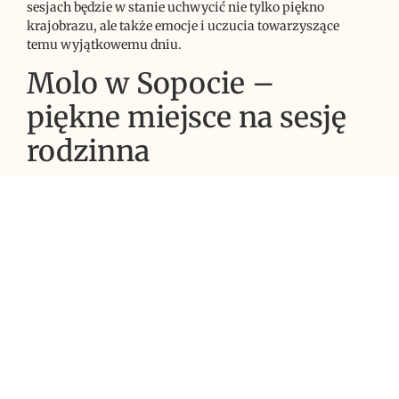
sesjach będzie w stanie uchwycić nie tylko piękno
krajobrazu, ale także emocje i uczucia towarzyszące
temu wyjątkowemu dniu.
Molo w Sopocie –
piękne miejsce na sesję
rodzinna
Molo w Sopocie to jedno z najbardziej rozpoznawalnych
miejsc w Trójmieście, które przyciąga zarówno turystów,
jak i mieszkańców. Długość ponad 500 metrów sprawia,
że jest to najdłuższe drewniane molo w Europie. Otoczone
pięknymi widokami na morze oraz sopocką plażę, Molo
stanowi doskonałe tło dla sesji zdjęciowej rodziny.
Spacerując po Molu, można poczuć niezwykłą atmosferę
tego miejsca – odgłosy fal uderzających o brzeg oraz
śpiew ptaków morskich tworzą wyjątkowy klimat. Warto
wybrać się tu na sesję zdjęciową o różnych porach dnia –
zarówno o wschodzie słońca, gdy promienie słoneczne