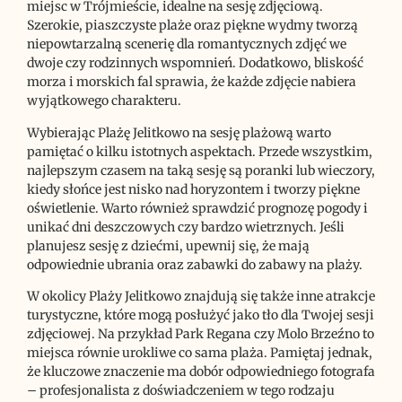
miejsc w Trójmieście, idealne na sesję zdjęciową.
Szerokie, piaszczyste plaże oraz piękne wydmy tworzą
niepowtarzalną scenerię dla romantycznych zdjęć we
dwoje czy rodzinnych wspomnień. Dodatkowo, bliskość
morza i morskich fal sprawia, że każde zdjęcie nabiera
wyjątkowego charakteru.
Wybierając Plażę Jelitkowo na sesję plażową warto
pamiętać o kilku istotnych aspektach. Przede wszystkim,
najlepszym czasem na taką sesję są poranki lub wieczory,
kiedy słońce jest nisko nad horyzontem i tworzy piękne
oświetlenie. Warto również sprawdzić prognozę pogody i
unikać dni deszczowych czy bardzo wietrznych. Jeśli
planujesz sesję z dziećmi, upewnij się, że mają
odpowiednie ubrania oraz zabawki do zabawy na plaży.
W okolicy Plaży Jelitkowo znajdują się także inne atrakcje
turystyczne, które mogą posłużyć jako tło dla Twojej sesji
zdjęciowej. Na przykład Park Regana czy Molo Brzeźno to
miejsca równie urokliwe co sama plaża. Pamiętaj jednak,
że kluczowe znaczenie ma dobór odpowiedniego fotografa
– profesjonalista z doświadczeniem w tego rodzaju