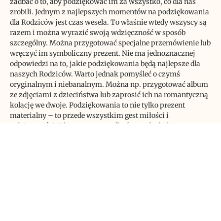
zadbać o to, aby podziękować im za wszystko, co dla nas
zrobili. Jednym z najlepszych momentów na podziękowania
dla Rodziców jest czas wesela. To właśnie wtedy wszyscy są
razem i można wyrazić swoją wdzięczność w sposób
szczególny. Można przygotować specjalne przemówienie lub
wręczyć im symboliczny prezent. Nie ma jednoznacznej
odpowiedzi na to, jakie podziękowania będą najlepsze dla
naszych Rodziców. Warto jednak pomyśleć o czymś
oryginalnym i niebanalnym. Można np. przygotować album
ze zdjęciami z dzieciństwa lub zaprosić ich na romantyczną
kolację we dwoje. Podziękowania to nie tylko prezent
materialny – to przede wszystkim gest miłości i
wdzięczności. Dlatego warto zadbać o to, aby były one
szczere i pochodziły prosto z serca. Nie muszą być
skomplikowane ani kosztowne – ważne, żeby były szczere i
autentyczne. Podsumowując, dzień ślubu to wyjątkowy
moment nie tylko dla Młodej Pary, ale również dla ich
Rodziców. Warto zadbać o to, aby podziękować im za
wszystko, co dla nas zrobili. Najlepszym momentem na to są
oczywiście uroczystości weselne, gdzie można wyrazić
swoją wdzięczność w sposób szczególny. Pamiętajmy
jednak, że podziękowania to przede wszystkim gest miłości