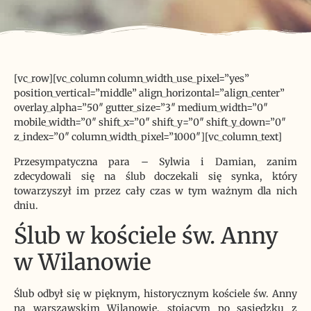
[vc_row][vc_column column_width_use_pixel=”yes”
position_vertical=”middle” align_horizontal=”align_center”
overlay_alpha=”50″ gutter_size=”3″ medium_width=”0″
mobile_width=”0″ shift_x=”0″ shift_y=”0″ shift_y_down=”0″
z_index=”0″ column_width_pixel=”1000″][vc_column_text]
Przesympatyczna para – Sylwia i Damian, zanim
zdecydowali się na ślub doczekali się synka, który
towarzyszył im przez cały czas w tym ważnym dla nich
dniu.
Ślub w kościele św. Anny
w Wilanowie
Ślub odbył się w pięknym, historycznym kościele św. Anny
na warszawskim Wilanowie, stojącym po sąsiedzku z