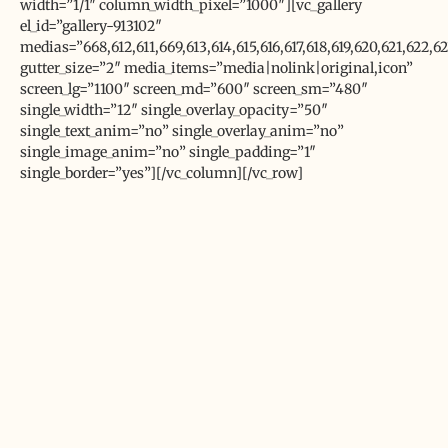
width=”1/1″ column_width_pixel=”1000″][vc_gallery
el_id=”gallery-913102″
medias=”668,612,611,669,613,614,615,616,617,618,619,620,621,622,
gutter_size=”2″ media_items=”media|nolink|original,icon”
screen_lg=”1100″ screen_md=”600″ screen_sm=”480″
single_width=”12″ single_overlay_opacity=”50″
single_text_anim=”no” single_overlay_anim=”no”
single_image_anim=”no” single_padding=”1″
single_border=”yes”][/vc_column][/vc_row]