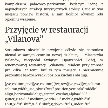
kompleksem pałacowo-parkowym, będącym jedną z
największych atrakcji turystycznych stolicy. Czuć w tym
miejscu powiew historii, a sam kościół również robi
ogromne wrażenie.
Przyjęcie w restauracji
„Vilanova”
Stosunkowo niewielkie przyjęcie odbyło się natomiast
niemal w samym centrum nowej dzielnicy – Miasteczka
Wilanów, nieopodal Świątyni Opatrzności Bożej, w
renomowanej restauracji „Vilanova”. Miałem przyjemność
już kilka lat temu być w tym miejscu i niezmiennie
prezentuje bardzo wysoki poziom kuchni i obsługi.
[/vc_column_text][/vc_column][/vc_row][vc_row][vc_column
column_width_use_pixel=”yes” position_vertical=”middle”
align_horizontal=”align_center” overlay_alpha=”50″
gutter_size=”3″ medium_width=”0″ mobile_width=”0″
shift_x=”0″ shift_y=”0″ shift_y_down=”0″ z_index=”0″